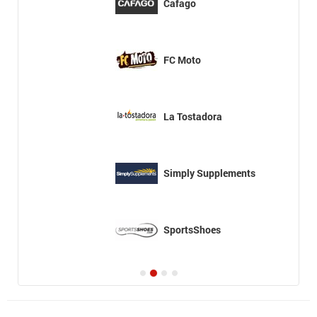
Cafago
FC Moto
La Tostadora
Simply Supplements
SportsShoes