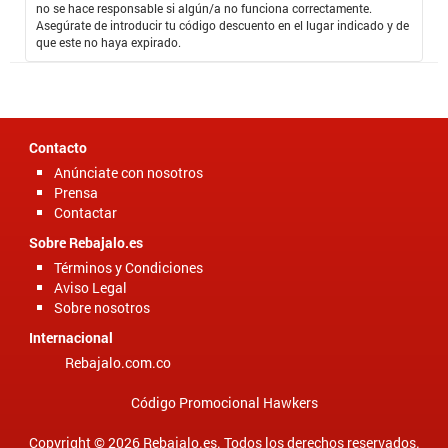
como verdaderos aficionados y conocedores a este estilo de vida. Un
no se hace responsable si algún/a no funciona correctamente.
sábado en la mañana un amigo nos comentó que tenía el lugar ideal,
Asegúrate de introducir tu código descuento en el lugar indicado y de
mencionó el
Código Cupón FC Moto
y casi de inmediato yo ya tenía el
que este no haya expirado.
computador encendido, y en unos minutos ya estaba haciendo
compras online en una de las mayores tiendas de motos del país,
todo con descuentos en muchos productos.
Contacto
Anúnciate con nosotros
Prensa
Contactar
Sobre Rebajalo.es
Términos y Condiciones
Aviso Legal
Sobre nosotros
Internacional
Rebajalo.com.co
Código Promocional Hawkers
Copyright © 2026 Rebajalo.es. Todos los derechos reservados.