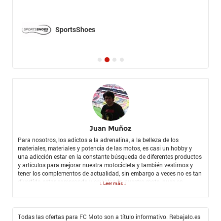
SportsShoes
Juan Muñoz
Para nosotros, los adictos a la adrenalina, a la belleza de los
materiales, materiales y potencia de las motos, es casi un hobby y
una adicción estar en la constante búsqueda de diferentes productos
y artículos para mejorar nuestra motocicleta y también vestirnos y
tener los complementos de actualidad, sin embargo a veces no es tan
divertido estar comprando y arreglando nuestra moto, pues en
↓ Leer más ↓
muchos casos estos casos el precio se convierte en nuestro enemigo
número uno, y por eso con mi grupo de amigos motociclistas nos
pusimos una tarea en común: encontrar la mejor forma de mejorar
nuestras motocicletas y también, por qué no, comenzar a vestirnos
Todas las ofertas para FC Moto son a título informativo. Rebajalo.es