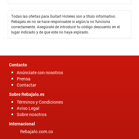
experiencia es inolvidable y obtener un código cupón es facilísimo.
No veo la hora de volver a planear mis vacaciones en compañía de
Guitart Hoteles, mi familia y yo estamos muy ansiosos por tener otras
Todas las ofertas para Guitart Hoteles son a título informativo.
vacaciones de lujo.
Rebajalo.es no se hace responsable si algún/a no funciona
correctamente. Asegúrate de introducir tu código descuento en el
lugar indicado y de que este no haya expirado.
Contacto
Anúnciate con nosotros
Prensa
Contactar
Sobre Rebajalo.es
Términos y Condiciones
Aviso Legal
Sobre nosotros
Internacional
Rebajalo.com.co