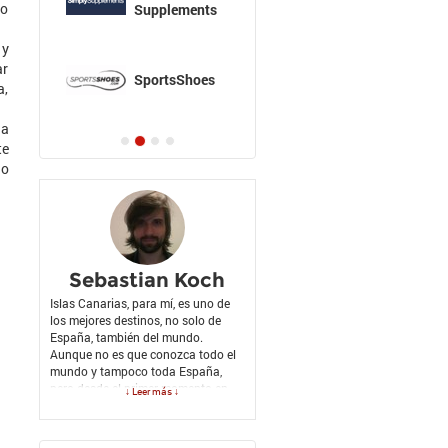
lo
Supplements
 y
ar
SportsShoes
a,
 a
te
do
Sebastian Koch
Islas Canarias, para mí, es uno de
los mejores destinos, no solo de
España, también del mundo.
Aunque no es que conozca todo el
mundo y tampoco toda España,
pero desde el primer momento en
↓ Leer más ↓
que fui a Islas Canarias quedé
enamorado de este territorio tan
hermoso. Lo malo es que no