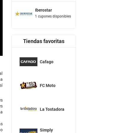
Iberostar
1 cupones disponibles
Tiendas favoritas
Cafago
al
la
sí
FC Moto
es
es
La Tostadora
 a
ás
 o
Simply