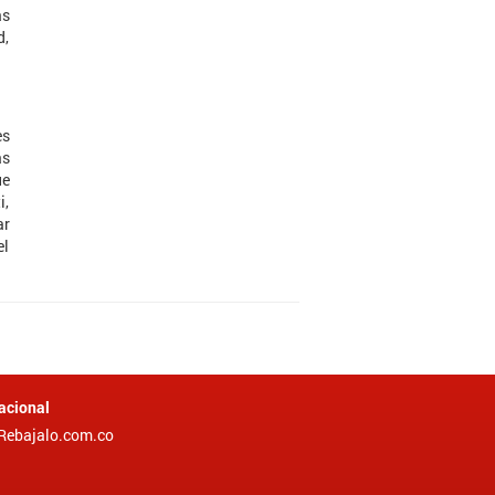
as
d,
es
ás
ue
i,
ar
el
acional
Rebajalo.com.co