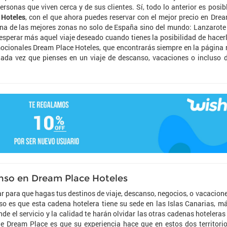
rsonas que viven cerca y de sus clientes. Sí, todo lo anterior es posib
 Hoteles
, con el que ahora puedes reservar con el mejor precio en Dre
 una de las mejores zonas no solo de España sino del mundo: Lanzarote
 esperar más aquel viaje deseado cuando tienes la posibilidad de hacer
ocionales Dream Place Hoteles, que encontrarás siempre en la página 
ada vez que pienses en un viaje de descanso, vacaciones o incluso 
anso en Dream Place Hoteles
r para que hagas tus destinos de viaje, descanso, negocios, o vacacion
o es que esta cadena hotelera tiene su sede en las Islas Canarias, m
de el servicio y la calidad te harán olvidar las otras cadenas hoteleras
de Dream Place es que su experiencia hace que en estos dos territori