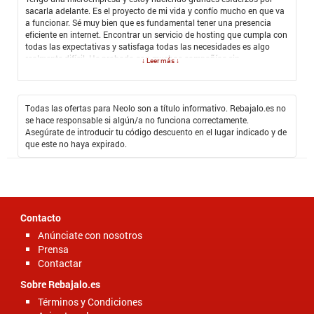
sacarla adelante. Es el proyecto de mi vida y confío mucho en que va
a funcionar. Sé muy bien que es fundamental tener una presencia
eficiente en internet. Encontrar un servicio de hosting que cumpla con
todas las expectativas y satisfaga todas las necesidades es algo
realmente difícil. He probado con muchas compañías sin
↓ Leer más ↓
convencerme de la calidad del servicio. Por suerte, me encontré con
Rebájalo España y desde entonces estas búsquedas son más cortas
y exitosas. Ahí me encontré con Neolo, una excelente compañía que
ofrece un servicio de alojamiento web realmente eficaz y unos
Todas las ofertas para Neolo son a título informativo. Rebajalo.es no
servicios complementarios de primera. Me decidí a canjear el Cupón
se hace responsable si algún/a no funciona correctamente.
Promocional Neolo y ahora puedo decir que encontré mi compañía de
Asegúrate de introducir tu código descuento en el lugar indicado y de
hosting favorita. Lo mejor de todo es que pagué realmente muy poco
que este no haya expirado.
por ello y a cambio tengo la más alta calidad.
Contacto
Anúnciate con nosotros
Prensa
Contactar
Sobre Rebajalo.es
Términos y Condiciones